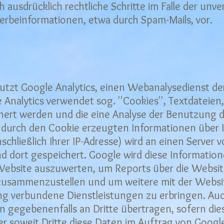
h ausdrücklich rechtliche Schritte im Falle der unv
beinformationen, etwa durch Spam-Mails, vor.
tzt Google Analytics, einen Webanalysedienst der
e Analytics verwendet sog. ''Cookies'', Textdateien
ert werden und die eine Analyse der Benutzung 
ie durch den Cookie erzeugten Informationen über
schließlich Ihrer IP-Adresse) wird an einen Server 
d dort gespeichert. Google wird diese Informati
ebsite auszuwerten, um Reports über die Websitea
zusammenzustellen und um weitere mit der Webs
ng verbundene Dienstleistungen zu erbringen. Au
n gegebenenfalls an Dritte übertragen, sofern dies
r soweit Dritte diese Daten im Auftrag von Google