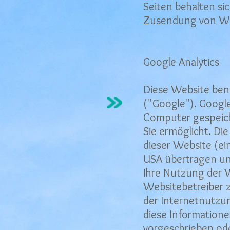
Seiten behalten sic
Zusendung von Wer
Google Analytics
Diese Website benu
(''Google''). Googl
Computer gespeich
Sie ermöglicht. D
dieser Website (ein
USA übertragen un
Ihre Nutzung der W
Websitebetreiber 
der Internetnutzu
diese Informatione
vorgeschrieben ode