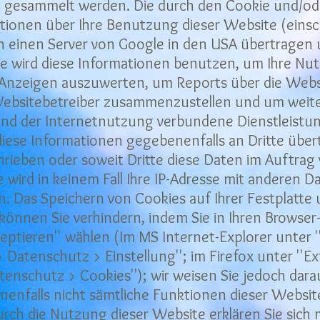
 gesammelt werden. Die durch den Cookie und/o
ionen über Ihre Benutzung dieser Website (einschli
n einen Server von Google in den USA übertragen 
le wird diese Informationen benutzen, um Ihre Nu
e Anzeigen auszuwerten, um Reports über die Webs
Websitebetreiber zusammenzustellen und um weite
d der Internetnutzung verbundene Dienstleistun
iese Informationen gegebenenfalls an Dritte übert
hrieben oder soweit Dritte diese Daten im Auftrag
e wird in keinem Fall Ihre IP-Adresse mit anderen D
. Das Speichern von Cookies auf Ihrer Festplatte 
nnen Sie verhindern, indem Sie in Ihren Browser
eptieren'' wählen (Im MS Internet-Explorer unter '
Datenschutz > Einstellung''; im Firefox unter ''Ex
enschutz > Cookies''); wir weisen Sie jedoch darauf
nenfalls nicht sämtliche Funktionen dieser Websit
ch die Nutzung dieser Website erklären Sie sich m