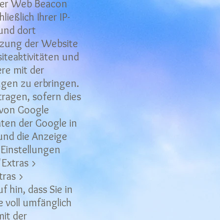
der Web Beacon
eßlich Ihrer IP-
und dort
tzung der Website
iteaktivitäten und
re mit der
gen zu erbringen.
ragen, sofern dies
 von Google
aten der Google in
und die Anzeige
-Einstellungen
'Extras >
tras >
 hin, dass Sie in
e voll umfänglich
it der