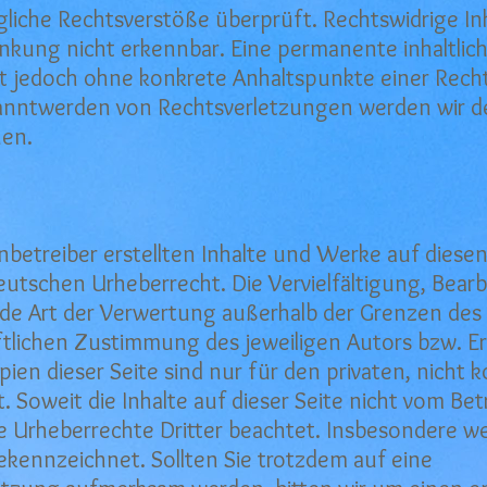
gliche Rechtsverstöße überprüft. Rechtswidrige I
inkung nicht erkennbar. Eine permanente inhaltlich
ist jedoch ohne konkrete Anhaltspunkte einer Rech
anntwerden von Rechtsverletzungen werden wir de
en.
enbetreiber erstellten Inhalte und Werke auf diese
utschen Urheberrecht. Die Vervielfältigung, Bearb
ede Art der Verwertung außerhalb der Grenzen des
ftlichen Zustimmung des jeweiligen Autors bzw. Ers
en dieser Seite sind nur für den privaten, nicht 
 Soweit die Inhalte auf dieser Seite nicht vom Betr
 Urheberrechte Dritter beachtet. Insbesondere we
gekennzeichnet. Sollten Sie trotzdem auf eine