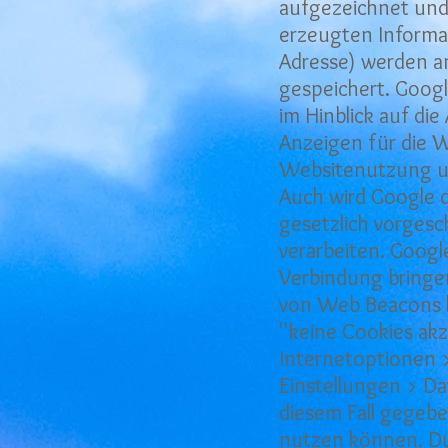
aufgezeichnet und
erzeugten Informat
Adresse) werden a
gespeichert. Goog
im Hinblick auf di
Anzeigen für die 
Websitenutzung un
Auch wird Google d
gesetzlich vorgesc
verarbeiten. Googl
Verbindung bringen
von Web Beacons kö
''keine Cookies akz
Internetoptionen > 
Einstellungen > Dat
diesem Fall gegebe
nutzen können. Dur