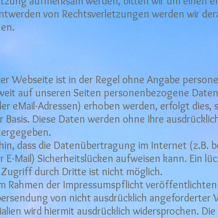
etzung aufmerksam werden, bitten wir um einen 
ntwerden von Rechtsverletzungen werden wir dera
en.
er Webseite ist in der Regel ohne Angabe perso
weit auf unseren Seiten personenbezogene Daten 
er eMail-Adressen) erhoben werden, erfolgt dies, 
iger Basis. Diese Daten werden ohne Ihre ausdrückl
itergegeben.
hin, dass die Datenübertragung im Internet (z.B. b
E-Mail) Sicherheitslücken aufweisen kann. Ein lü
ugriff durch Dritte ist nicht möglich.
m Rahmen der Impressumspflicht veröffentlichte
Übersendung von nicht ausdrücklich angeforderte
alien wird hiermit ausdrücklich widersprochen. Die 