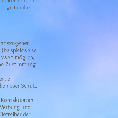
entsprechenden
rtige Inhalte
nenbezogener
(beispielsweise
soweit möglich,
iche Zustimmung
ei der
ckenloser Schutz
n Kontaktdaten
r Werbung und
Betreiber der