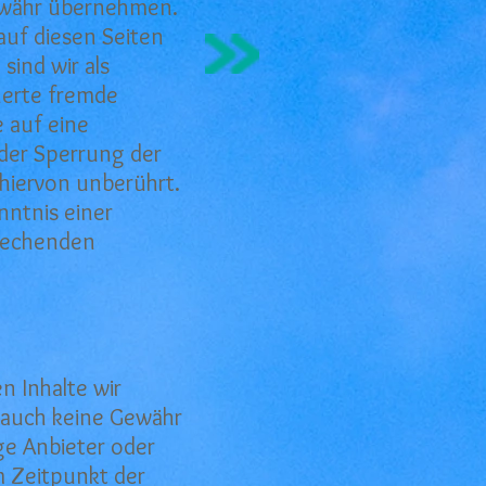
Gewähr übernehmen.
auf diesen Seiten
sind wir als
cherte fremde
 auf eine
oder Sperrung der
hiervon unberührt.
nntnis einer
rechenden
n Inhalte wir
e auch keine Gewähr
ige Anbieter oder
m Zeitpunkt der