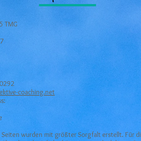
 5 TMG
 7
90292
ktive-coaching.net
s:
e
 Seiten wurden mit größter Sorgfalt erstellt. Für di