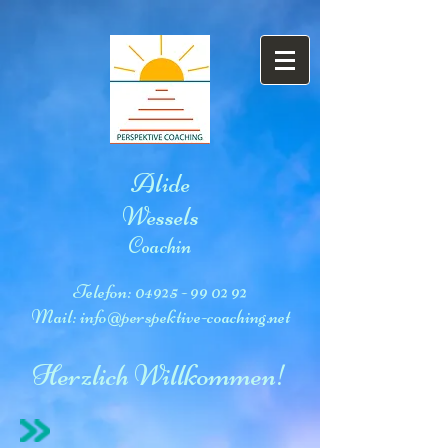
Alide
Wessels
Coachin
Telefon:
04925 - 99 02 92
Mail:
info@perspektive-coaching.net
Herzlich Willkommen!