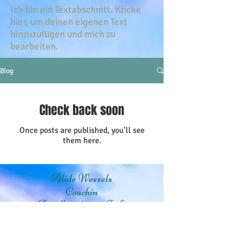
Ich bin ein Textabschnitt. Klicke
hier, um deinen eigenen Text
hinzuzufügen und mich zu
bearbeiten.
Blog
Check back soon
Once posts are published, you’ll see
them here.
Alide Wessels
Coachin
Am Suurhuser Tief 7
26759 Hinte